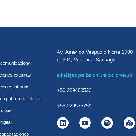
Av. Américo Vespucio Norte 2700
of 304, Vitacura. Santiago
 comunicacional
info@proyectacomunicaciones.cl
iones externas
iones internas
+56 229488522
on público de interés
+56 229575759
crisis
digital
 capacitaciones